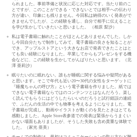
られました。事前準備と状況に応じた対応です。当たり前のこ
とですが、このことができる・できないとでは相手への伝わり
方が違い、印象にも残りません。今回私は納得のいく発表がで
きませんでしたが、この経験を通し、自分で相手に伝えること
を学び生かしていきたいと思いました。 （相原 梨沙）
私は電子書籍に触れたことがほとんどありませんでした。しか
し今回自分たちで制作してみて、電子書籍の良さを知ることが
でき、アップルストアという大きなお店で発表できたことはと
ても良い経験になりました。卒業してからもプレゼンをする機
会などに、この経験を生かしてがんばりたいと思います。（北
澤 亜莉沙）
眠りたいのに眠れない。誰もが睡眠に関する悩みや疑問がある
と思います。そこで年代も近い20〜30代の女性をターゲットに
『睡魔ちゃんの呼び方』という電子書籍を作りました。紙では
できない電子書籍ならではのコンテンツとはなんだろう。楽し
く読んでもらうにはどうしたらいいのだろうと試行錯誤の連続
で、ふだんの生活の中でも物事を考えるようになりました。電
子書籍が完成し、動画やイラストが動くのを見たときはとても
感動しました。Apple Store表参道での発表は緊張からうまくい
かない場面もありましたが、そうした失敗も含め貴重な体験で
した。（家光 亜美）
チームでの制作は、最初はコミュニケーションの取り方など難