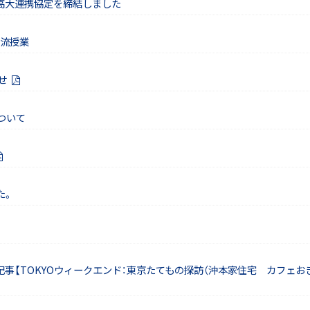
高大連携協定を締結しました
交流授業
せ
ついて
た。
【TOKYOウィークエンド：東京たてもの探訪（沖本家住宅 カフェおきもと