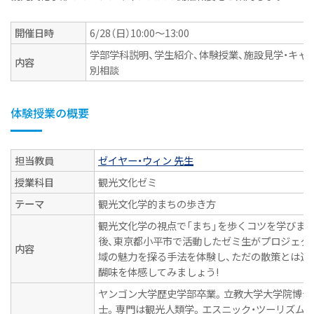
体系的な実務教育
開催日時
6/28（日）10:00～13:00
産学連携・企業コラボ授業
学部学科説明、学生紹介、体験授業、施設見学・キャ
カリキュラム
内容
別相談
教員紹介
学部長よりメッセージ
体験授業の概要
令和6年度（2024年度）以前入学者 観光文化学類トップ
へ
担当教員
ゼイヤー・ウィン 先生
ニュース&トピックス
授業科目
観光文化ゼミ
ニュース・活動報告
テーマ
観光文化学的まちの歩き方
オープンキャンパス・授業紹介
観光文化学の視点で「まち」を歩くコツを学びま
後、東京都小平市で活動したゼミ生がプロジェク
ニュース&トピックス：アーカイブ
内容
域の魅力を探る手法を体験し、ただの散策とは違
醐味を体感してみましょう!
ヤンゴン大学歴史学部卒業。立教大学大学院博士
士。専門は観光人類学。エスニック・ツーリズム