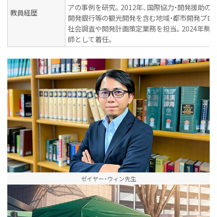
アの事例を研究。2012年、国際協力・開発援助の分
教員経歴
開発銀行等の観光開発を含む地域・都市開発プロ
社会調査や開発計画策定業務を担当。2024年駒
師として着任。
ゼイヤー・ウィン先生