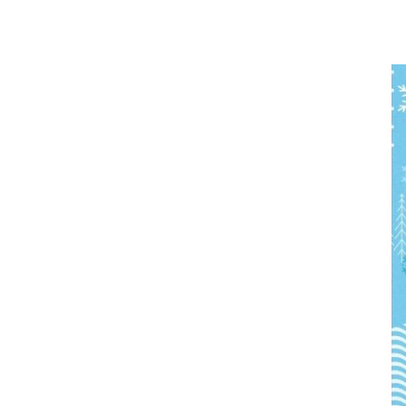
短期大学保育科：トップ
魅力いっぱいKOMAJOの特徴
最新の学び
少人数制ゼミ
施設
付属幼稚園
継続サポート
伝統と継承
学びの概要
資格・免許&就職・進学実績
カリキュラム
教員紹介