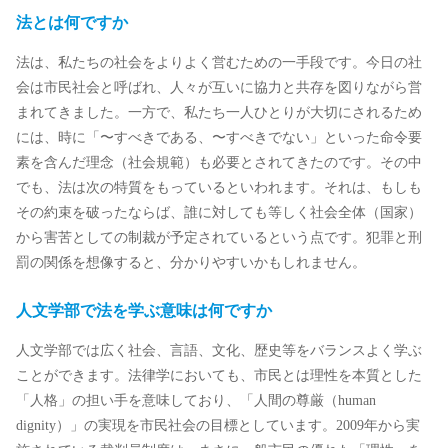
法とは何ですか
法は、私たちの社会をよりよく営むための一手段です。今日の社
会は市民社会と呼ばれ、人々が互いに協力と共存を図りながら営
まれてきました。一方で、私たち一人ひとりが大切にされるため
には、時に「〜すべきである、〜すべきでない」といった命令要
素を含んだ理念（社会規範）も必要とされてきたのです。その中
でも、法は次の特質をもっているといわれます。それは、もしも
その約束を破ったならば、誰に対しても等しく社会全体（国家）
から害苦としての制裁が予定されているという点です。犯罪と刑
罰の関係を想像すると、分かりやすいかもしれません。
人文学部で法を学ぶ意味は何ですか
人文学部では広く社会、言語、文化、歴史等をバランスよく学ぶ
ことができます。法律学においても、市民とは理性を本質とした
「人格」の担い手を意味しており、「人間の尊厳（human
dignity）」の実現を市民社会の目標としています。2009年から実