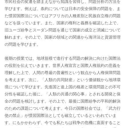
市民社会の変遷を踏まえながら知識を習得し、問題分析の方法を
学びます。例えば、条約については日本の安全保障の問題を、ま
た慣習国際法についてはアフリカの人種差別と民族自立権の問題
などを扱っています。また、国家の権利と義務を確認した上で、
旧ユーゴ紛争とスーダン問題を通じて国家の成立と消滅について
触れます。その上で、国家の領域との関連から海洋法と資源管理
の問題を学びます。
後期の授業では、地球規模で進行する問題の解決に向けた国際法
の役割を伝えていきます。世界人権宣言と国際人権規約の意義を
理解した上で、人間の尊厳の普遍性という観点から人権保障問題
を考えます。次に、「人類の共同財産」という価値観から地球環
境について学びます。先進国と途上国の格差と環境問題との不可
分性を確認した後に、「人類の共通の関心事」とされる開発と保
全の問題を検討します。その上で、最後に国際紛争の平和的解決
のための課題について考えます。今日の国際社会では、「武力行
使の禁止」が慣習国際法としても確立しているといわれていま
す。にもかかわらず、今でも私たちは戦争の危機に直面すること