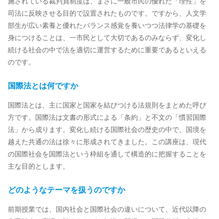
施されている裁判員制度は、まさに一般市民の優れた「理性」を
司法に反映させる目的で設置されたものです。ですから、人文学
部生が広い素養と優れたバランス感覚を養いつつ法律学の基礎を
身につけることは、一市民として大切であるのみならず、変化し
続ける社会の中で法を適切に運営するために重要であるといえる
のです。
国際法とは何ですか
国際法とは、主に国家と国家を結びつける法規則をまとめた呼び
方です。国際法は文書の形式による「条約」と不文の「慣習国際
法」から成ります。変化し続ける国際社会の歴史の中で、国境を
越えた共通の法は徐々に形成されてきました。この講座は、現代
の国際社会を国際法という枠組を通して構造的に把握することを
主な目的とします。
どのようなテーマを扱うのですか
前期授業では、国内社会と国際社会の違いについて、近代以降の