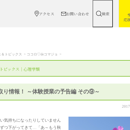
アクセス
お問い合わせ
検索
応
ス＆トピックス
ココロ♡deコマジョ
トピックス｜心理学類
り情報！ ～体験授業の予告編 その⑨～
2017
い気持ちになったりしていません
ずつ下がってきて…「あ～もう秋