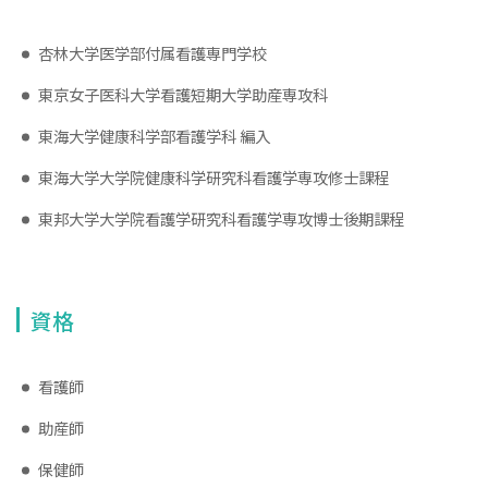
カリキュラム
教員紹介
杏林大学医学部付属看護専門学校
実習館の施設紹介
東京女子医科大学看護短期大学助産専攻科
看護学科 リーフレット
東海大学健康科学部看護学科 編入
ニュース&トピックス
東海大学大学院健康科学研究科看護学専攻修士課程
看護学科ニュース
東邦大学大学院看護学研究科看護学専攻博士後期課程
ボイス
オープンキャンパス
資格
看護師
助産師
保健師