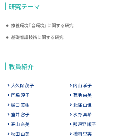
研究テーマ
療養環境『音環境』に関する研究
基礎看護技術に関する研究
教員紹介
大久保 茂子
内山 孝子
門脇 淳子
菊地 由美
樋口 美樹
北條 由佳
室井 容子
水野 真希
髙山 奈美
那須野 順子
秋田 由美
橋浦 里実