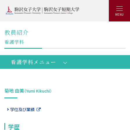
MENU
教員紹介
看護学科
看護学科メニュー
学生SNS
公式入試
菊地 由美
（Yumi Kikuchi）
チーム
センター
看護学部看護学科：トップ
学位及び業績
学びの概要
キャリアアップ
学歴