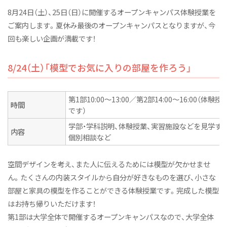
産学連携プロジェクト
8月24日（土）、25日（日）に開催するオープンキャンパス体験授業を
オープンキャンパス2025
ご案内します。夏休み最後のオープンキャンパスとなりますが、今
回も楽しい企画が満載です！
建築デザインコース
インテリアデザインコース
8/24（土）「模型でお気に入りの部屋を作ろう」
カリキュラム
教員紹介
第1部10:00～13:00／第2部14:00～16:00（
時間
です）
施設紹介
学部・学科説明、体験授業、実習施設などを見学す
内容
卒業研究展2026
個別相談など
卒業制作展2025
空間デザインを考え、また人に伝えるためには模型が欠かせませ
令和6年度（2024年度）以前入学者 住空間デザイン学類
ん。たくさんの内装スタイルから自分が好きなものを選び、小さな
ニュース&トピックス
部屋と家具の模型を作ることができる体験授業です。完成した模型
はお持ち帰りいただけます！
空間デザイン学科NEWS
第1部は大学全体で開催するオープンキャンパスなので、大学全体
リビングデザインカフェ話