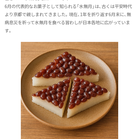
教員紹介
6月の代表的なお菓子として知られる「水無月」は、古くは平安時代
より京都で親しまれてきました。現在、1年を折り返す6月末に、無
令和6年度（2024年度）以前入学者 人間総合学群 人間文
化学類 日本文化専攻トップへ
病息災を祈って水無月を食べる習わしが日本各地に広がっていま
す。
令和6年度（2024年度）以前入学者 人間総合学群 人間文
化学類 英語コミュニケーション専攻トップへ
ニュース&トピックス
トピックス
国際日本学科コラム
ニュース&トピックス：アーカイブ