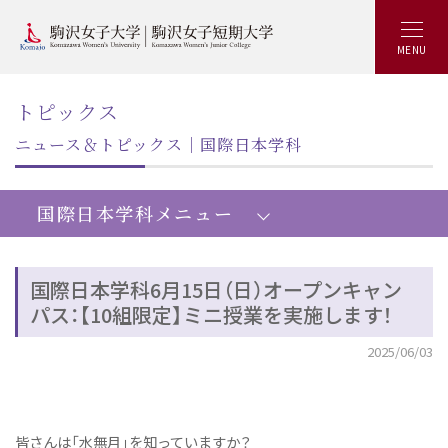
MENU
トピックス
ニュース＆トピックス｜国際日本学科
国際日本学科メニュー
国際日本学科6月15日（日）オープンキャン
パス：【10組限定】ミニ授業を実施します！
共創文化学部国際日本学科：トップ
2025/06/03
学びの概要
キャリアアップ&就職実績
カリキュラム
皆さんは「水無月」を知っていますか？