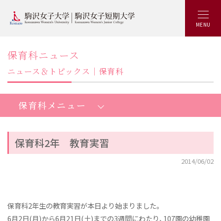
MENU
保育科ニュース
ニュース＆トピックス｜保育科
保育科メニュー
保育科2年 教育実習
短期大学保育科：トップ
2014/06/02
魅力いっぱいKOMAJOの特徴
最新の学び
保育科2年生の教育実習が本日より始まりました。
少人数制ゼミ
6月2日(月)から6月21日(土)までの3週間にわたり、107園の幼稚園