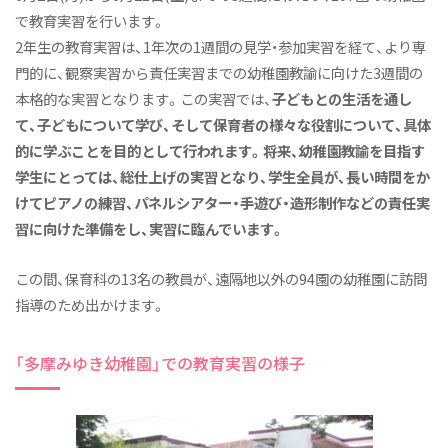
で教育実習を行います。
施設
2年生の教育実習は、1年次の1週間の見学・参加実習を経て、より専
付属幼稚園
門的に、観察実習から責任実習までの幼稚園教諭に向けた3週間の
本格的な実習となります。この実習では、
子どもとの生活を通し
継続サポート
て、子どもについて学び、そして保育者の様々な役割について、具体
伝統と継承
的に学ぶことを目的として行われます。将来、幼稚園教諭を目指す
学びの概要
学生にとっては、総仕上げの実習となり、学生全員が、長い時間をか
けてピアノの練習、パネルシアター・手遊び・造形制作などの責任実
資格・免許&就職・進学実績
習に向けた準備をし、実習に臨んでいます。
カリキュラム
この間、保育科の13名の教員が、遠隔地以外の94園の幼稚園に訪問
教員紹介
指導のため出かけます。
実習
ニュース&トピックス
「多摩みゆき幼稚園」での教育実習の様子
2027年度 新たな入試がはじまります！
保育科ニュース