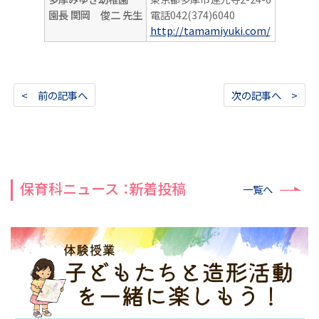
園長 関岡 俊二 先生
電話042(374)6040
http://tamamiyuki.com/
< 前の記事へ
次の記事へ >
保育科ニュース ：新着投稿
一覧へ