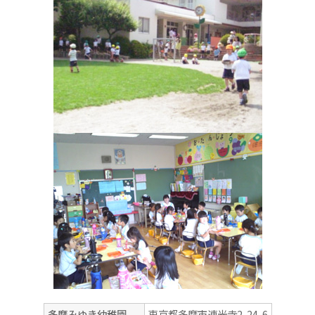
授業紹介
こまざわ幼稚園との交流
卒業生の今
ニュース&トピックス：アーカイブ
多摩みゆき幼稚園
東京都多摩市連光寺2-24-6