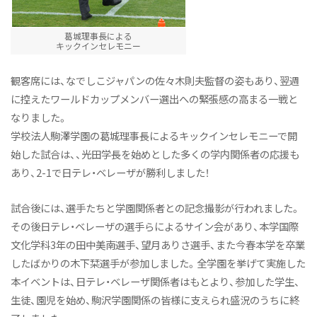
葛城理事長による
キックインセレモニー
観客席には、なでしこジャパンの佐々木則夫監督の姿もあり、翌週
に控えたワールドカップメンバー選出への緊張感の高まる一戦と
なりました。
学校法人駒澤学園の葛城理事長によるキックインセレモニーで開
始した試合は、、光田学長を始めとした多くの学内関係者の応援も
あり、2-1で日テレ・ベレーザが勝利しました！
試合後には、選手たちと学園関係者との記念撮影が行われました。
その後日テレ・ベレーザの選手らによるサイン会があり、本学国際
文化学科3年の田中美南選手、望月ありさ選手、また今春本学を卒業
したばかりの木下栞選手が参加しました。全学園を挙げて実施した
本イベントは、日テレ・ベレーザ関係者はもとより、参加した学生、
生徒、園児を始め、駒沢学園関係の皆様に支えられ盛況のうちに終