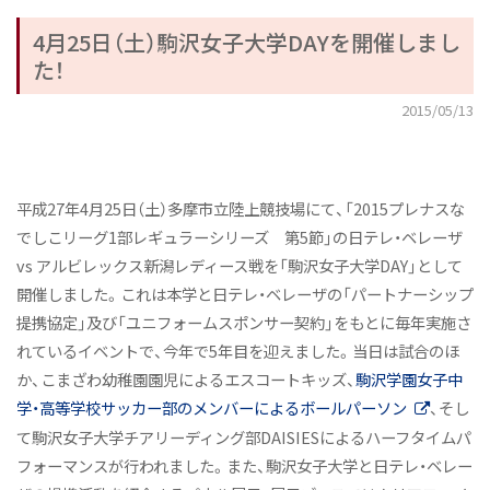
4月25日（土）駒沢女子大学DAYを開催しまし
た！
2015/05/13
平成27年4月25日（土）多摩市立陸上競技場にて、「2015プレナスな
でしこリーグ1部レギュラーシリーズ 第5節」の日テレ・ベレーザ
vs アルビレックス新潟レディース戦を「駒沢女子大学DAY」として
開催しました。これは本学と日テレ・ベレーザの「パートナーシップ
提携協定」及び「ユニフォームスポンサー契約」をもとに毎年実施さ
れているイベントで、今年で5年目を迎えました。当日は試合のほ
か、こまざわ幼稚園園児によるエスコートキッズ、
駒沢学園女子中
学・高等学校サッカー部のメンバーによるボールパーソン
、そし
て駒沢女子大学チアリーディング部DAISIESによるハーフタイムパ
フォーマンスが行われました。また、駒沢女子大学と日テレ・ベレー