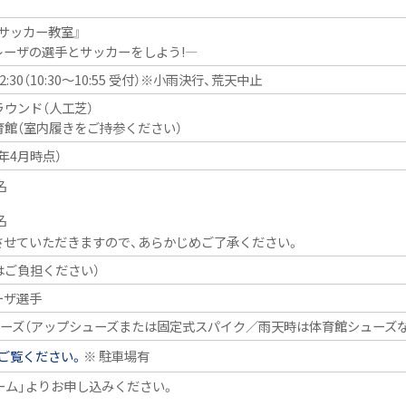
女サッカー教室』
レーザの選手とサッカーをしよう!―
12:30（10:30〜10:55 受付）※小雨決行、荒天中止
ラウンド（人工芝）
育館（室内履きをご持参ください）
年4月時点）
名
名
させていただきますので、あらかじめご了承ください。
はご負担ください）
ーザ選手
ューズ（アップシューズまたは固定式スパイク／雨天時は体育館シューズな
ご覧ください。
※ 駐車場有
ーム」よりお申し込みください。