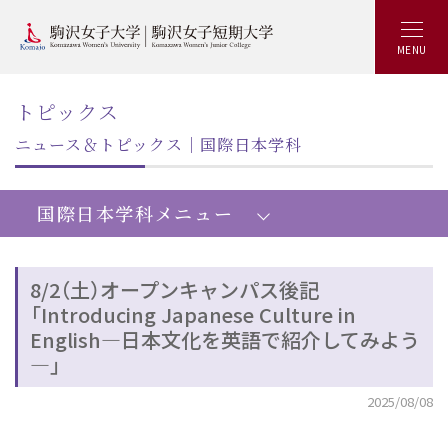
MENU
トピックス
ニュース＆トピックス｜国際日本学科
国際日本学科メニュー
8/2（土）オープンキャンパス後記
「Introducing Japanese Culture in
共創文化学部国際日本学科：トップ
English―日本文化を英語で紹介してみよう
学びの概要
―」
キャリアアップ&就職実績
2025/08/08
カリキュラム