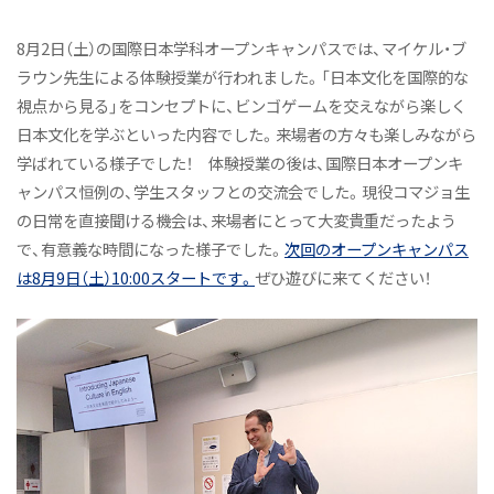
教員紹介
8月2日（土）の国際日本学科オープンキャンパスでは、マイケル・ブ
令和6年度（2024年度）以前入学者 人間総合学群 人間文
ラウン先生による体験授業が行われました。「日本文化を国際的な
化学類 日本文化専攻トップへ
視点から見る」をコンセプトに、ビンゴゲームを交えながら楽しく
令和6年度（2024年度）以前入学者 人間総合学群 人間文
日本文化を学ぶといった内容でした。来場者の方々も楽しみながら
化学類 英語コミュニケーション専攻トップへ
学ばれている様子でした！ 体験授業の後は、国際日本オープンキ
ニュース&トピックス
ャンパス恒例の、学生スタッフとの交流会でした。現役コマジョ生
トピックス
の日常を直接聞ける機会は、来場者にとって大変貴重だったよう
で、有意義な時間になった様子でした。
次回のオープンキャンパス
国際日本学科コラム
は8月9日（土）10:00スタートです。
ぜひ遊びに来てください！
ニュース&トピックス：アーカイブ