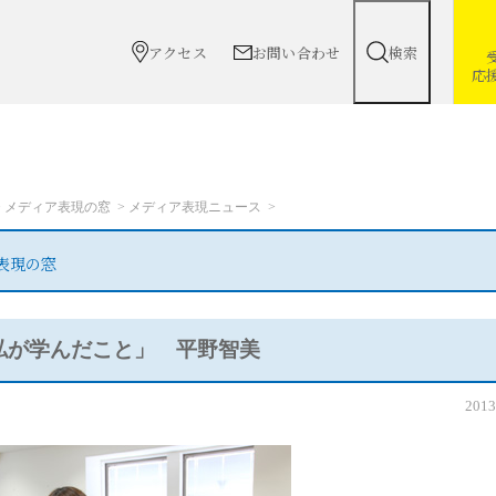
アクセス
お問い合わせ
検索
応
メディア表現の窓
メディア表現ニュース
表現の窓
「私が学んだこと」 平野智美
2013