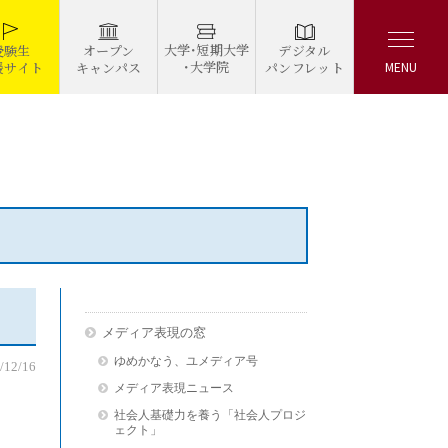
大学・短期大学
デジタル
受験生
オープン
・大学院
パンフレット
援サイト
キャンパス
MENU
メディア表現の窓
ゆめかなう、ユメディア号
/12/16
メディア表現ニュース
社会人基礎力を養う「社会人プロジ
ェクト」