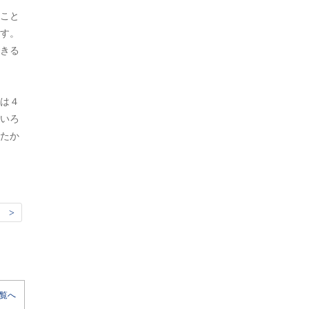
こと
す。
きる
は４
いろ
たか
 >
覧へ