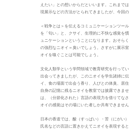
えたい」との想いからだといいます。これまでは
現展示などの方法がとられてきましたが、今回の
＜戦争とは＞を伝えるコミュニケーションツール
を「匂い」と、クサイ、生理的に不快な感覚を慣
ュニケーションということになります。おそらく
の強烈なニオイ＝臭いでしょう。さすがに展示室
オイを嗅ぐことは可能でしょう。
文化人類学という学問領域で教育研究を行ってい
出会ってきましたが、このニオイを学生諸姉に伝
イ、食の場面で出会う香り、人びとの体臭、居住
自身の記憶に残るニオイを教室では披露できませ
は、（分節化された）言語の表現力を借りてなさ
オイの感覚はその場にいた者しか共有できません
日本の香道では、酸（すっぱい）・苦（にがい）
氏名などの言語に置きかえてニオイを表現すると