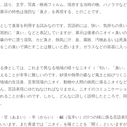
、語り、文字、写真・映画フィルム、現存する当時の物、パノラマなど
展示の特色は強烈な「臭さ」を再現する、とのことです。
として臭覚を利用する試みなのです。言語的には、快い、気持ちの良い
習的に「臭い」などと表記していますが、展示は後者のニオイ＝臭いの
壕の中に漂う湿気、カビ臭さ、熱気に汗、血、腐敗、汚物あるいは死臭
をこの臭いで満たすことは難しいと思います。ガラスなどの容器に入っ
る身としては、これまで異なる地域の様々なニオイ（「匂い」「臭い」
えることが非常に難しいのです。砂漠や熱帯の森など風土と結びつくニ
地域の生活臭、災害現場のニオイ、動物や人間の病死に係るニオイなど
ん。言語表現にゆだねなければなりません。ニオイのコミュニケーショ
れることが多いのです。しかし、どんなに詳しく説明したところで、同
。
・甘（あまい）・辛（からい）・鹹（塩辛い）の5つの味に係る言語表
いいます。また香道では「ニオイ」を嗅ぐことを「聞く」といいますが