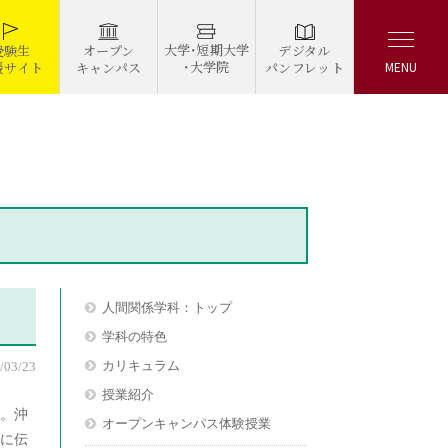
大学・短期大学
デジタル
受験生
オープン
・大学院
パンフレット
援サイト
キャンパス
MENU
人間関係学科：トップ
学科の特色
カリキュラム
/03/23
授業紹介
た。沖
オープンキャンパス体験授業
に伝