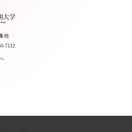
8番地
50-7112
へ