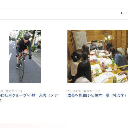
一
12/20 教員エッセイ
2016/10/26 教員エッセイ
の自転車グループ/小林 憲夫（メデ
成長を見届ける/榎本 環（社会学）
学）