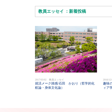
教員エッセイ ：新着投稿
2017/03/02 教員エッセイ
2016/
就活メーク雑感/石田 かおり（哲学的化
趣味
粧論・身体文化論）
ィア