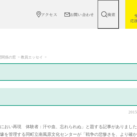
アクセス
お問い合わせ
検索
応
間関係の窓
教員エッセイ
2015
のにおい再現 体験者：汗や血、忘れられぬ」と題する記事がありまし
壕を管理する同町立南風原文化センターが「戦争の悲惨さを、より確か