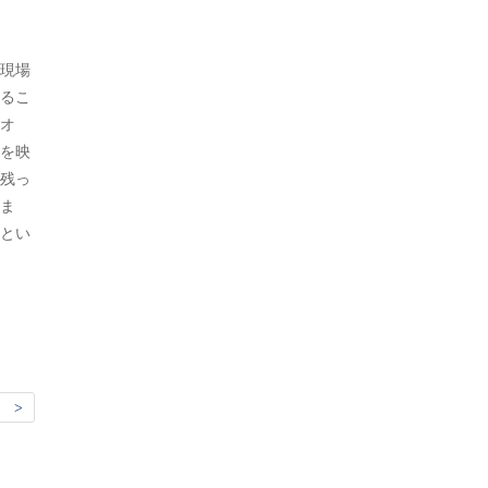
現場
るこ
オ
を映
残っ
ま
とい
 >