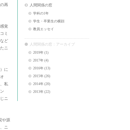
の再
人間関係の窓
学科の1年
学生・卒業生の横顔
感覚
教員エッセイ
コミ
など
人間関係の窓：アーカイブ
たニ
2019年
(1)
2017年
(4)
2016年
(13)
）に
2015年
(26)
オ
、私
2014年
(20)
ン
2013年
(22)
じニ
現や源
、ニ