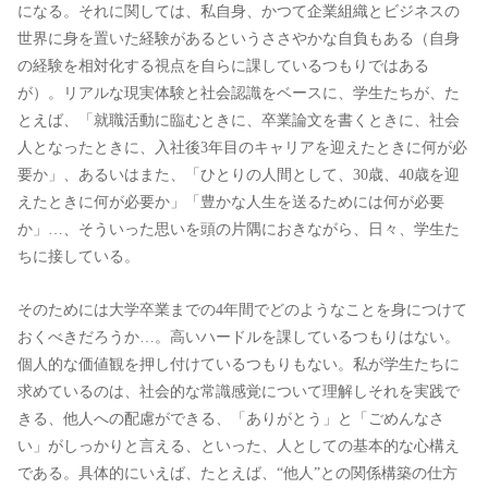
になる。それに関しては、私自身、かつて企業組織とビジネスの
世界に身を置いた経験があるというささやかな自負もある（自身
の経験を相対化する視点を自らに課しているつもりではある
が）。リアルな現実体験と社会認識をベースに、学生たちが、た
とえば、「就職活動に臨むときに、卒業論文を書くときに、社会
人となったときに、入社後3年目のキャリアを迎えたときに何が必
要か」、あるいはまた、「ひとりの人間として、30歳、40歳を迎
えたときに何が必要か」「豊かな人生を送るためには何が必要
か」…、そういった思いを頭の片隅におきながら、日々、学生た
ちに接している。
そのためには大学卒業までの4年間でどのようなことを身につけて
おくべきだろうか…。高いハードルを課しているつもりはない。
個人的な価値観を押し付けているつもりもない。私が学生たちに
求めているのは、社会的な常識感覚について理解しそれを実践で
きる、他人への配慮ができる、「ありがとう」と「ごめんなさ
い」がしっかりと言える、といった、人としての基本的な心構え
である。具体的にいえば、たとえば、“他人”との関係構築の仕方