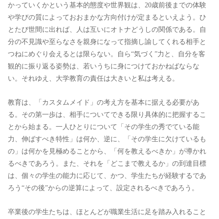
かっていくかという基本的態度や世界観は、20歳前後までの体験
や学びの質によっておおまかな方向付けが定まるといえよう。ひ
とたび世間に出れば、人は互いにオトナどうしの関係である。自
分の不見識や至らなさを親身になって指摘し諭してくれる相手と
つねにめぐり会えるとは限らない。自ら“気づく”力と、自分を客
観的に振り返る姿勢は、若いうちに身につけておかねばならな
い。それゆえ、大学教育の責任は大きいと私は考える。
教育は、「カスタムメイド」の考え方を基本に据える必要があ
る。その第一歩は、相手についてできる限り具体的に把握するこ
とから始まる。一人ひとりについて「その学生の秀でている能
力、伸ばすべき特性」は何か、逆に、「その学生に欠けているも
の」は何かを見極めることから、「何を教えるべきか」が導かれ
るべきであろう。また、それを「どこまで教えるか」の到達目標
は、個々の学生の能力に応じて、かつ、学生たちが経験するであ
ろう“その後”からの逆算によって、設定されるべきであろう。
卒業後の学生たちは、ほとんどが職業生活に足を踏み入れること