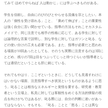
てみて ほめてやらねば 人は動かじ」には学ぶべきものがある。
学生を信頼し、自由にのびのびとやらせる流儀を宗としたい。本
人の「個性を受け容れる」こと、「褒めて伸ばす」ことの重要性
は強く自分に言い聞かせている。指導の方法もそれこそカスタム
メイドで、同じ注意でも相手の性格に応じて、ある学生に対して
は論理的な言葉で説明し、別な学生に対してはガツンと叱る、な
どの使い分けの工夫も必要である。また、指導が必要だと思われ
る場面が10回あったとしても、そのうち実際に注意するのは3回に
とどめ、残りの7回は目をつぶってじっと待つぐらいが指導者とし
ては適切だということも肝に銘じている。
それでもやはり、ここぞというときに、どうしても見逃すわけに
はいかない場面、注意指導すべき状況というものがあるように思
う。叱ることは相当なエネルギーと覚悟を要する。研究者・教育
者という立場上、私見に対しては客観性をめぐる方法的懐疑の視
点を向けがちではあるが、叱る際には、自分の判断に迷いがあっ
てはならない。そもそも、「叱る」ことと「怒る」ことは異な