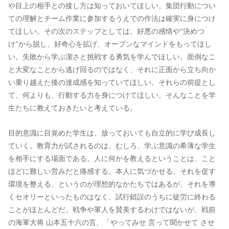
や目上の相手との接し方は知っておいてほしい。集団行動につい
ての理解とチーム作業に参加するうえでの作法は確実に身につけ
てほしい。その次のステップとしては、好悪の感情や“決めつ
け”から脱し、好奇心を拡げ、オープンなマインドをもってほし
い。失敗から学ぶ潔さと挑戦する勇気を学んでほしい。面倒なこ
と大変なことから逃げ回るのではなく、それに正面から立ち向か
い乗り越えた後の達成感を知っていてほしい。それらの前提とし
て、何よりも、行動する力を身につけてほしい。そんなことを学
生たちに教えておきたいと考えている。
目的意識に目覚めた学生は、放っておいても自立的に学び成長し
ていく。教育力が試されるのは、むしろ、学ぶ意識の希薄な学生
を相手にする場面である。人に何かを教えるということは、こと
ほどに難しい営みだと痛感する。本人に気づかせる、それを促す
環境を整える、というのが理想的なかたちではあるが、それを導
くセオリーといったものはなく、試行錯誤のうちに徒労に終わる
ことがほとんどだ。戦争や軍人を賛美するわけではないが、戦前
の海軍大将 山本五十六の言、「やってみせ 言って聞かせて させ