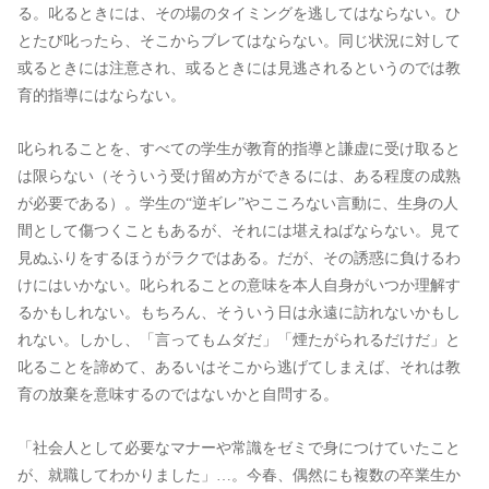
る。叱るときには、その場のタイミングを逃してはならない。ひ
とたび叱ったら、そこからブレてはならない。同じ状況に対して
或るときには注意され、或るときには見逃されるというのでは教
育的指導にはならない。
叱られることを、すべての学生が教育的指導と謙虚に受け取ると
は限らない（そういう受け留め方ができるには、ある程度の成熟
が必要である）。学生の“逆ギレ”やこころない言動に、生身の人
間として傷つくこともあるが、それには堪えねばならない。見て
見ぬふりをするほうがラクではある。だが、その誘惑に負けるわ
けにはいかない。叱られることの意味を本人自身がいつか理解す
るかもしれない。もちろん、そういう日は永遠に訪れないかもし
れない。しかし、「言ってもムダだ」「煙たがられるだけだ」と
叱ることを諦めて、あるいはそこから逃げてしまえば、それは教
育の放棄を意味するのではないかと自問する。
「社会人として必要なマナーや常識をゼミで身につけていたこと
が、就職してわかりました」…。今春、偶然にも複数の卒業生か