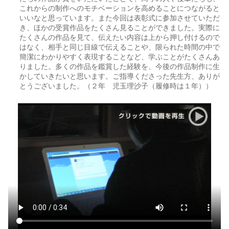
これからの制作へのモチベーションを高めることにつながると
いいなと思っています。また今回は表彰式に参加させていただ
き、ほかの受賞作品をたくさん見ることができました。実際に
たくさんの作品を見て、伝えたい内容は上から押し付けるので
はなく、相手と同じ目線で伝えることや、限られた時間の中で
簡潔にわかりやすく表現することなど、学ぶことがたくさんあ
りました。多くの作品を鑑賞した経験を、今後の作品制作に生
かしていきたいと思います。ご指導くださった先生方、ありが
とうございました。（２年 児玉理沙子（履修時は１年））