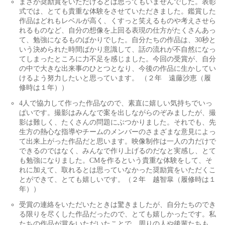
まさか奨励賞をいただけるとは思ってもいませんでした。表彰
式では、とても貴重な体験をさせていただきました。鑑賞した
作品はどれもレベルが高く、くすっと笑えるものや考えさせら
れるものなど、自分の想像を上回る表現の仕方がたくさんあっ
て、勉強になるものばかりでした。自分たちの作品は、30秒と
いう決められた時間ばかり意識して、話の流れが不自然になっ
てしまったところに力不足を感じました。今回の受賞が、自分
の中で大きな出来事のひとつとなり、今後の作品に生かしてい
けるよう努力したいと思っています。 （２年 遠藤沙恵（履
修時は１年））
4人で協力して作った作品なので、素直に嬉しい気持ちでいっ
ぱいです。撮影はみんなで案を出しながらのぞみましたが、撮
影は難しく、たくさんの問題にぶつかりました。それでも、先
生方の熱心な指導やチームのメンバーのさまざまな意見によっ
て出来上がった作品だと思います。映像制作は一人の力だけで
できるのではなく、みんなで作り上げるのだなと実感し、とて
も勉強になりました。CMを作るという貴重な体験をして、そ
れに加えて、取れるとは思っていなかった奨励賞をいただくこ
とができて、とても嬉しいです。（２年 越智皐（履修時は１
年））
受賞の連絡をいただいたときは驚きましたが、自分たちのでき
る限りを尽くした作品だったので、とても嬉しかったです。私
たちの作品が賞をいただいたことで、周りの人や後輩たちも、