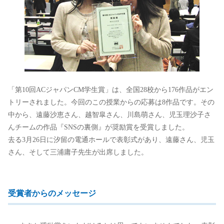
「第10回ACジャパンCM学生賞」は、全国28校から176作品がエン
トリーされました。今回のこの授業からの応募は8作品です。その
中から、遠藤沙恵さん、越智皐さん、川島萌さん、児玉理沙子さ
んチームの作品『SNSの裏側』が奨励賞を受賞しました。
去る3月26日に汐留の電通ホールで表彰式があり、遠藤さん、児玉
さん、そして三浦庸子先生が出席しました。
受賞者からのメッセージ