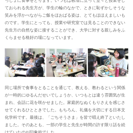
っしょに食事をとります。いつもは教壇に立って堂々と授業をし
ておられる先生方が、学生の輪のなかで、ときに恥ずかしそうな
笑みを浮かべながらご飯をほおばる姿は、とてもほほえましいも
のです。学生にとっても、授業や研究室では見ることのできない
先生方の自然な姿に接することができ、大学に対する親しみをふ
くらませる格好の場になっています。
同じ場所で食事をとることを通じて、教える、教わるという関係
が一時的にゆるんだせいでしょうか、いつもとは違う雰囲気が生
まれ、会話に花を咲かせました。家庭的なぬくもりさえを感じさ
せてくれるひとときでした。もちろん、礼儀を大切にする日本文
化学科です。最後は、「ごちそうさま」を皆で唱え終了といたし
ました。そのあとも、一部の学生と先生が時間の許す限り話を続
けていたのが印象的でした。