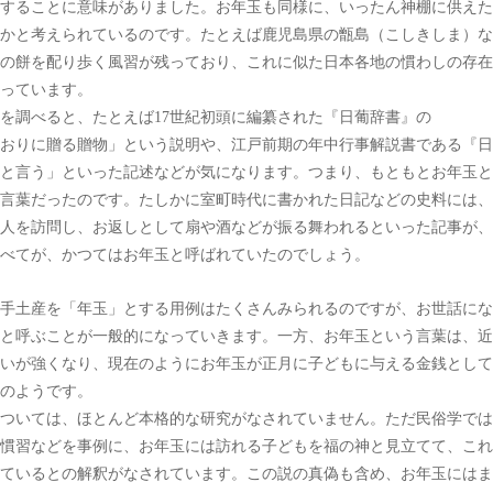
することに意味がありました。お年玉も同様に、いったん神棚に供えた
かと考えられているのです。たとえば鹿児島県の甑島（こしきしま）な
の餅を配り歩く風習が残っており、これに似た日本各地の慣わしの存在
っています。
を調べると、たとえば17世紀初頭に編纂された『日葡辞書』の
問したおりに贈る贈物」という説明や、江戸前期の年中行事解説書である『
と言う」といった記述などが気になります。つまり、もともとお年玉と
言葉だったのです。たしかに室町時代に書かれた日記などの史料には、
人を訪問し、お返しとして扇や酒などが振る舞われるといった記事が、
べてが、かつてはお年玉と呼ばれていたのでしょう。
手土産を「年玉」とする用例はたくさんみられるのですが、お世話にな
と呼ぶことが一般的になっていきます。一方、お年玉という言葉は、近
いが強くなり、現在のようにお年玉が正月に子どもに与える金銭として
のようです。
ついては、ほとんど本格的な研究がなされていません。ただ民俗学では
慣習などを事例に、お年玉には訪れる子どもを福の神と見立てて、これ
ているとの解釈がなされています。この説の真偽も含め、お年玉にはま