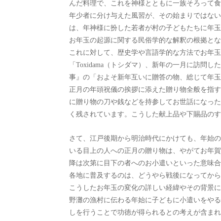
んだ料理で、これを神様とともに一族そろって食
年少者に分け与えた風習が、その始まりではない
は、年神様に扮した若者が村の子どもたちに年玉
お年玉の起源に関する民俗学的な解釈の根拠とな
これに対して、歴史学や言語学的な方法でお年玉
「Toxidama（トシダマ）、新年の一月に訪
事』の「およそ新年互いに贈答の物、総じて年玉
正月の年頭祝儀の挨拶に添えた贈り物全般を指す
に贈り物の刀や銭などを持参してお世話になった
く残されています。こうした献上品や下賜品のす
さて、江戸後期から明治時代にかけても、年始の
いる目上の人への正月の贈り物は、やがてお年賀
降は次第に目下の者へのお小遣いといった意味合
各地に普及するのは、どうやら戦後になってから
こうしたお年玉の変化の詳しい経緯やその背景に
野灘の漁村に伝わる年始に子どもに小遣いをやる
しを行うことで功徳が得られるとの考えが含まれ