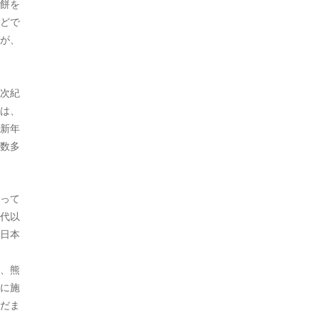
餅を
どで
が、
日次紀
は、
新年
数多
って
代以
日本
、熊
に施
だま