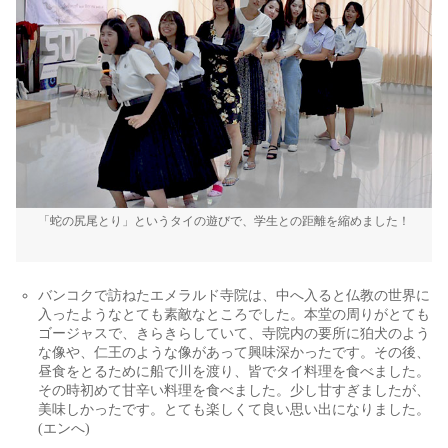
「蛇の尻尾とり」というタイの遊びで、学生との距離を縮めました！
バンコクで訪ねたエメラルド寺院は、中へ入ると仏教の世界に
入ったようなとても素敵なところでした。本堂の周りがとても
ゴージャスで、きらきらしていて、寺院内の要所に狛犬のよう
な像や、仁王のような像があって興味深かったです。その後、
昼食をとるために船で川を渡り、皆でタイ料理を食べました。
その時初めて甘辛い料理を食べました。少し甘すぎましたが、
美味しかったです。とても楽しくて良い思い出になりました。
(エンへ)