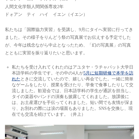
人間文化学類人間関係専攻2年
ドォアン ティ ハイ イエン（イエン）
私たちは「国際協力実習」を受講し、9月にタイへ実習に行ってき
ました。その様子をりんどう祭の写真展でお伝えする予定でした
が、今年は残念ながら中止となったため、「幻の写真展」の写真
とともに実習を振り返りたいと思います。
私たちを受け入れてくれたのはアユタヤ・ラチャパット大学日
本語学科の学生です。その中の4人が
5月に短期研修で本学を訪
れた
ときに交流していたので、嬉しい再会でした。一緒に簡単
なゲームをしたり、授業を受けたり、学食で食事したりして交
流しました。歓迎会では、日本語学科の学生が通訳を担当し、
タイの楽器やバンドの演奏も披露してくれました。放課後に
は、お土産選びを手伝ってくれました。短い間でも友情が深ま
り、お別れの際には涙の場面もありました。SNSを交換し、現
在でも交流を続けています。（井上）