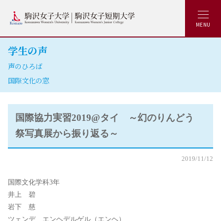
MENU
学生の声
声のひろば
国際文化の窓
国際協力実習2019@タイ ～幻のりんどう
祭写真展から振り返る～
2019/11/12
国際文化学科3年
井上 碧
岩下 慈
ツェンデ エンヘデルゲル（エンヘ）