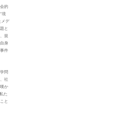
会的
“境
たメデ
題と
、規
自身
事件
学問
、社
嘆か
私た
こと