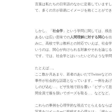
言葉は私たちの日常語のなかに定着していますし
て、多くの方が容易にイメージを抱くことができ
しかし、「
社会学
」という学問に関しては、残念
あるいは広い意味での
人間理解に対する関心
を出
みに、高校で学ぶ教科との対応でいえば、社会学
いうのは、関心が向けられる対象やそれを論じる
です。では、社会学とはいったいどのような学問
たとえば…。
ここ数か月あまり、若者のあいだでTwitterな
事件が社会的な話題となっています。一例をあげ
しのび込む…、ピザ生地で顔を覆い「ピザって息
間全員で服を脱いでポーズを取る…、などなど。
これらの事例を心理学的な視点でとらえるならば
写真をツイッターに投稿する心理とは」「彼らっ