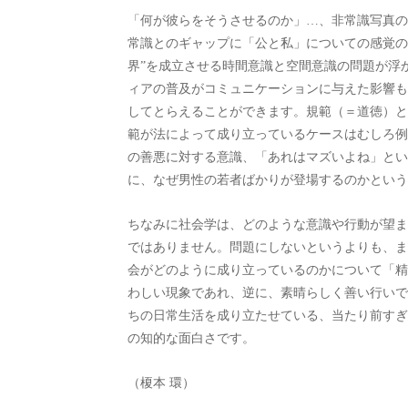
「何が彼らをそうさせるのか」…、非常識写真の
常識とのギャップに「公と私」についての感覚の
界”を成立させる時間意識と空間意識の問題が浮
ィアの普及がコミュニケーションに与えた影響も
してとらえることができます。規範（＝道徳）と
範が法によって成り立っているケースはむしろ例
の善悪に対する意識、「あれはマズいよね」とい
に、なぜ男性の若者ばかりが登場するのかという
ちなみに社会学は、どのような意識や行動が望ま
ではありません。問題にしないというよりも、ま
会がどのように成り立っているのかについて「精
わしい現象であれ、逆に、素晴らしく善い行いで
ちの日常生活を成り立たせている、当たり前すぎ
の知的な面白さです。
（榎本 環）