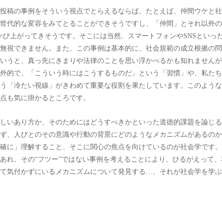
投稿の事例をそういう視点でとらえるならば、たとえば、仲間ウケと社
世代的な変容をみてとることができそうですし、「仲間」とそれ以外の
かび上がってきそうです。そこには当然、スマートフォンやSNSといっ
無視できません。また、この事例は基本的に、社会規範の成立根拠の問
いうと、真っ先にきまりや法律のことを思い浮かべるかも知れませんが
外的で、「こういう時にはこうするものだ」という「習慣」や、私たち
う「冷たい視線」がきわめて重要な役割を果たしています。このような
点も気に掛かるところです。
しいあり方か、そのためにはどうすべきかといった道徳的課題を論じる
ず、人びとのその意識や行動の背景にどのようなメカニズムがあるのか
確に」理解すること、そこに関心の焦点を向けているのが社会学です。
あれ、その“フツー”ではない事例を考えることにより、ひるがえって、
て気付かずにいるメカニズムについて発見する…、それが社会学を学ぶ