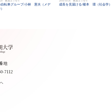
12/20 教員エッセイ
2016/10/26 教員エッセイ
の自転車グループ/小林 憲夫（メデ
成長を見届ける/榎本 環（社会学）
学）
8番地
50-7112
へ