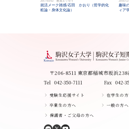
2017/03/02 教員エッセイ
2016/
就活メーク雑感/石田 かおり（哲学的化
趣味
粧論・身体文化論）
ィア
〒206-8511 東京都稲城市坂浜23
Tel
042-350-7111
Fax
042-3
受験生応援サイト
在学生の方
卒業生の方へ
一般の方へ
保護者・ご父母の方へ