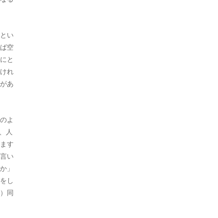
とい
ば空
にと
けれ
があ
のよ
、人
ます
言い
か」
をし
）同