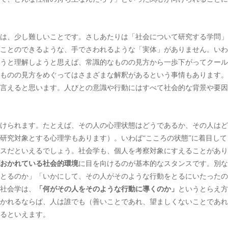
は、少し難しいことです。さしあたりは「社会について研究する学問」
ことのできるような、手でさわれるような「実体」がありません。いわ
うと理解しようと思えば、常識的なものの見方から一歩下がってクール
ものの見方をめぐってはさまざまな解釈があるという事情もあります。
言えると思います。人びとの意識や行動にはすべて社会的な背景や要因
けられます。たとえば、その人の心理状態はどうであるか、その人はど
研究対象とする心理学もあります）。いわば“こころの状態”に着目して
スだといえるでしょう。社会学も、個人を考察対象にすえることがあり
おかれている社会的環境
に目を向けるのが基本的なスタンスです。別な
とるのか」「いかにして、その人がそのような行動をとるにいたったの
社会学は、
「何がその人をそのような行動に導くのか」
というとらえ方
かれるならば、人は誰でも（善いことであれ、望ましくないことであれ
るといえます。