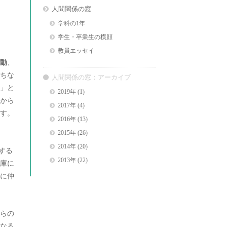
人間関係の窓
学科の1年
学生・卒業生の横顔
教員エッセイ
動
、
ちな
人間関係の窓：アーカイブ
」と
2019年
(1)
から
2017年
(4)
す。
2016年
(13)
2015年
(26)
2014年
(20)
する
2013年
(22)
庫に
に仲
らの
なる