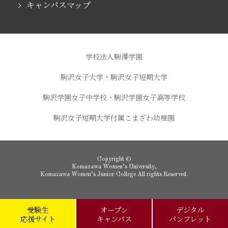
キャンパスマップ
学校法人駒澤学園
駒沢女子大学・駒沢女子短期大学
駒沢学園女子中学校・駒沢学園女子高等学校
駒沢女子短期大学付属こまざわ幼稚園
Copyright ©
Komazawa Women’s University,
Komazawa Women’s Junior College All rights Reserved.
受験生
オープン
デジタル
応援サイト
キャンパス
パンフレット