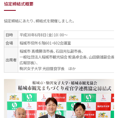
協定締結式概要
協定締結にあたり、締結式を開催しました。
日時
平成30年6月8日（金）10：00～
会場
稲城市役所６階601・602会議室
稲城市 髙橋勝浩市長、石田光弘副市長、
一般社団法人稲城市観光協会 鮫島卓会長、山田鎭雄副会長
出席者
広報部長）、
駒沢女子大学 光田督良学長 ほか