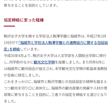
寄与することを目的としています。
協定締結に至った経緯
駒沢女子大学を擁する学校法人駒澤学園と稲城市は、平成27年2月
19日付で
「稲城市と学校法人駒澤学園との連携協力に関する包括協
定」を締結
しています。
平成30年4月より、駒沢女子大学は人文学部を人間総合学群に移行
し、同学群のなかに
観光文化学類
を設置しました。また同年6月に
は稲城市に観光協会が設立され、本学観光文化学類の鮫島卓准教授
が会長に就任しました。
これをきっかけに、稲城市と駒沢学園との包括協定の精神を踏まえ
つつ観光を切り口に具体化し、稲城市の観光産業の発展や人材の育
成等に寄与することを目的に、三者での協定を締結する運びとなり
ました。