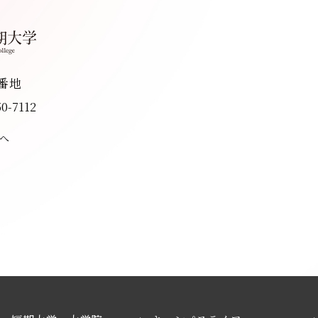
8番地
50-7112
へ