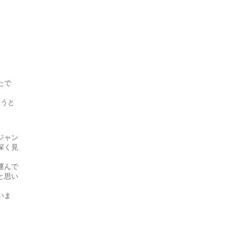
たで
もうと
ジャン
深く見
運んで
と思い
いま