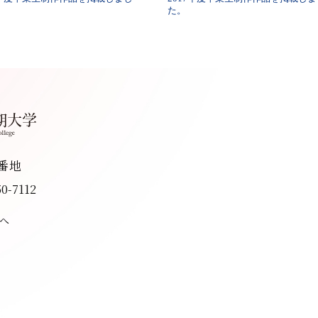
た。
8番地
50-7112
へ