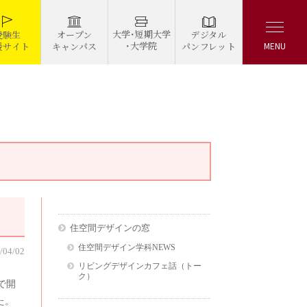
大学・短期大学
デジタル
受験生
オープン
・大学院
パンフレット
援サイト
キャンパス
MENU
住空間デザインの窓
住空間デザイン学科NEWS
/04/02
リビングデザインカフェ話（トー
ク）
」で開
た。