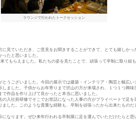
ラウンジで行われたトークセッション
方に見ていただき、ご意見をお聞きすることができて、とても嬉しかっ
かったと思いました。
も来てもらえました。私たちの姿を見たことで、頑張って卒制に取り組
がとうございました。今回の展示では建築・インテリア・陶芸と幅広い
示しました。子供からお年寄りまで沢山の方が来場され、１つ１つ興味
まで作品を作り上げて良かったと本当に思いました。
先の入社前研修でそこでお世話になった人事の方がプライベートで足を
りました。このような貴重な経験も、卒制を頑張ったから出来たものだ
示になります。ぜひ来年行われる卒制展に足を運んでいただけたらと思