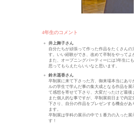
4年生のコメント
井上舞子さん
自分たちが頑張って作った作品をたくさんの
す。いい経験ができ、改めて卒制をやってよ
また、オープニングパーティーには3年生に
思ってもらえたらいいなと思います。
鈴木遥香さん
卒制展に来て下さった方、御来場本当にあり
ルの学生で学んだ事の集大成となる作品を展
て感想を寄せて下さり、大変だったけど最後
また個人的な事ですが、卒制展前日まで内定
下さり、自分の作品をプレゼンする機会があ
ます。
卒制展は学科の展示の中で１番力の入った展
す！