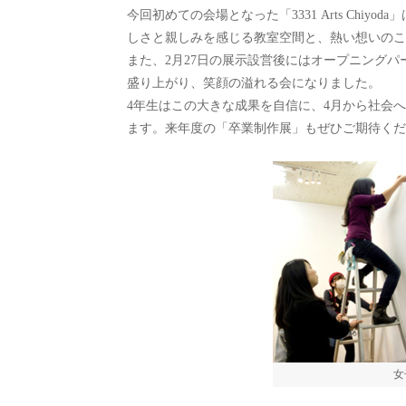
今回初めての会場となった「3331 Arts Ch
しさと親しみを感じる教室空間と、熱い想いのこ
また、2月27日の展示設営後にはオープニング
盛り上がり、笑顔の溢れる会になりました。
4年生はこの大きな成果を自信に、4月から社会
ます。来年度の「卒業制作展」もぜひご期待くだ
女