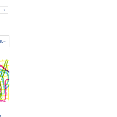
 >
覧へ
し