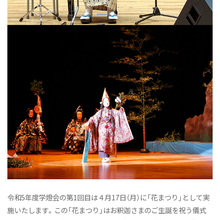
令和5年度学燈会の第1回目は４月17日（月）に「花まつり」として実
施いたします。この「花まつり」はお釈迦さまのご生誕を祝う儀式