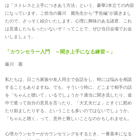
は「ストレスと上手につきあう方法」という、豪華2本立ての内容
になっています。ご担当の藤川 麗先生から“予告編”が届きまし
たので、さっそく紹介いたします。心理に興味のある諸君、これ
は見逃したらもったいないぞ！ってことで、ぜひ当日会場でお会
いしましょう。
「カウンセラー入門 ～聞き上手になる練習～」
藤川 麗
私たちは、日ごろ家族や友人同士で会話をし、時には悩みを相談
することもありますね。でも、そういう時に、どこまで相手の話
を「ちゃんと聴いて」いるでしょうか？適当に聞き流したり、途
中で遮って自分の意見を言ったり、「大丈夫だよ」とすぐに慰め
たり励ましたりする、ということも多いのではないでしょうか。
「ちゃんと聴く」って、意外と難しいことなのかもしれません。
心理カウンセラーがカウンセリングをするとき、一番基本になる