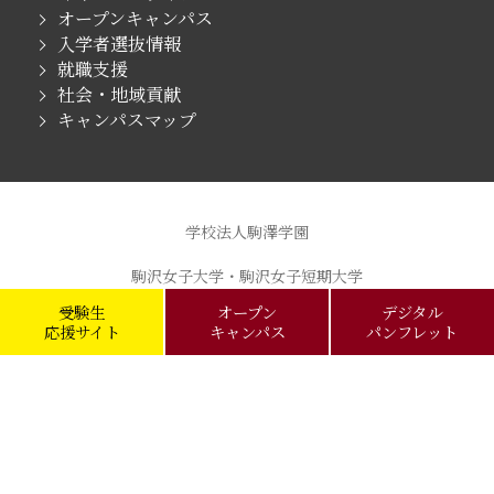
オープンキャンパス
入学者選抜情報
就職支援
社会・地域貢献
キャンパスマップ
学校法人駒澤学園
駒沢女子大学・駒沢女子短期大学
受験生
オープン
デジタル
駒沢学園女子中学校・駒沢学園女子高等学校
応援サイト
キャンパス
パンフレット
駒沢女子短期大学付属こまざわ幼稚園
Copyright ©
Komazawa Women’s University,
Komazawa Women’s Junior College All rights Reserved.