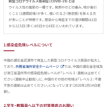
新型コロナウイルス感染症（COVID-19）とは
ウイルス性の風邪の一種です。発熱やのどの痛み、咳が長引
くこと（1週間前後）が多く、強いだるさ（倦怠感）を訴える方
が多いことが特徴です。感染から発症までの潜伏期間は1日
から12.5日（多くは5日から6日）といわれています。
1.感染症危険レベルについて
中国の湖北省武漢市で発生した新型コロナウイルス感染が拡大し
ており、
外務省海外安全ホームページ
では、中国の湖北省全域及
び浙江省温州市の感染症危険レベルが「レベル３：渡航は止めてく
ださい（渡航中止勧告）」に、中国のその他の地域は「レベル２：不要
不急の渡航は止めてください」になっています（2020年2月14日更
新）。
2.学生・教職員へ以下の対策徹底のお願い