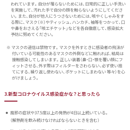
われています。自分が罹らないためには、日常的に正しい手洗い
を実施して、汚れた手で自分の顔を触らないようにしてくださ
い。また、自分が他人にうつさないためには、咳やくしゃみをす
る際に、マスク（※）やティッシュ、ハンカチ、袖等をつかって、口
や鼻をおさえる「咳エチケット」などを各自徹底して、感染拡大
予防に努めてください。
※ マスクの過信は禁物です。マスクを外すときに感染者の飛沫が
付いている可能性のあるマスクの外側などに触れれば、結局は
接触感染してしまいます。正しい装着（鼻・口・顎を覆い顔にフ
ィットさせる、外す際はフィルターをさわらない、必ず使い捨
てにする、繰り返し使わない、ポケットにしまわない 等々）を心
がけましょう。
3.新型コロナウイルス感染症かな？と思ったら
風邪の症状や37.5度以上の発熱が4日以上続いている。
（解熱剤を飲み続けなければならないときを含む）