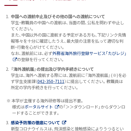
中国への渡航中止及びその他の国への渡航について
学生・教職員の中国への渡航は、当面の間、公私を問わず中止し
てください。
また、中国以外の国に渡航する予定がある方も、下記リンク先情
報等々を十分に確認したうえ、最大限の注意を払って適切な判
断・行動を心がけてください。
なお、渡航前には、必ず
外務省海外旅行登録サービス「たびレジ」
の登録を行ってください。
『海外渡航届』の提出及び学内手続きについて
学生は、海外へ渡航する際には、渡航前に『海外渡航届』(※)を必
ず学生支援課（
042-350-7111
）に提出してください。教職員は
所定の学内手続きを行ってください。
※ 本学が主催する海外研修等は提出不要。
様式は
ポータルサイト
の「＞＞ダウンロード」からダウンロ
ードすることができます。
感染予防策の徹底について
新型コロナウイルスは、飛沫感染と接触感染によりうつるとい