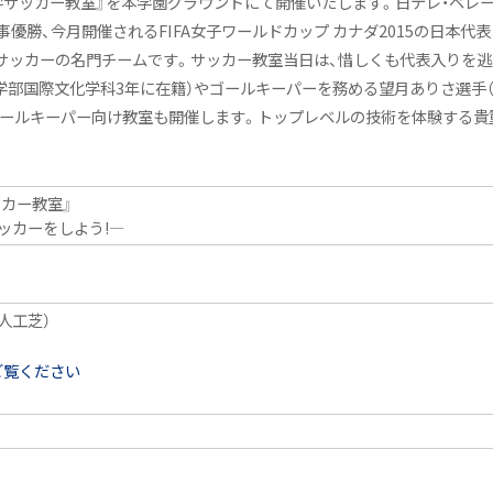
学サッカー教室』を本学園グラウンドにて開催いたします。日テレ・ベレー
優勝、今月開催されるFIFA女子ワールドカップ カナダ2015の日本代
サッカーの名門チームです。サッカー教室当日は、惜しくも代表入りを逃
部国際文化学科3年に在籍）やゴールキーパーを務める望月ありさ選手（
ゴールキーパー向け教室も開催します。トップレベルの技術を体験する貴
ッカー教室』
ッカーをしよう!―
人工芝）
ご覧ください