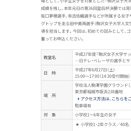
環として、小学生女子を対象とした『駒沢女子大
成績を残し、本年元日の第36回皇后杯決勝では見事
阪口夢穂選手、有吉佐織選手などが所属する女子
グトップを走る田中美南選手（駒沢女子大学人文学
導を担当します。今回は、初めての試みとして、
奮ってお申込ください。
平成27年度『駒沢女子大学サ
教室名
―日テレ・ベレーザの選手とサ
平成27年6月27日（土）
日 時
15:00〜17:00（14:30受付開始）
学校法人駒澤学園グラウンド（
東京都稲城市坂浜238番地
場 所
アクセス方法は、こちらを
駐車場有
対 象
小学校1〜6年生の女子
小学校1･2年クラス／40名