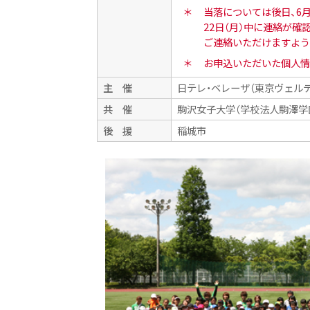
＊
当落については後日、6
22日（月）中に連絡が
ご連絡いただけますよう
＊
お申込いただいた個人情
主 催
日テレ・ベレーザ（東京ヴェルデ
共 催
駒沢女子大学（学校法人駒澤学
後 援
稲城市