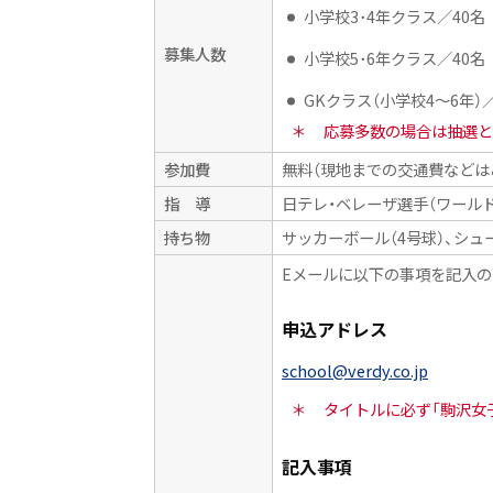
小学校3･4年クラス／40名
募集人数
小学校5･6年クラス／40名
GKクラス（小学校4〜6年）／
＊
応募多数の場合は抽選と
参加費
無料（現地までの交通費などは
指 導
日テレ・ベレーザ選手（ワール
持ち物
サッカーボール（4号球）、シュ
Eメールに以下の事項を記入の
申込アドレス
school@verdy.co.jp
＊
タイトルに必ず「駒沢女
記入事項