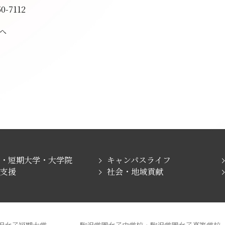
50-7112
へ
学・短期大学・大学院
キャンパスライフ
職支援
社会・地域貢献
沢女子短期大学
駒沢学園女子中学校・駒沢学園女子高等学校