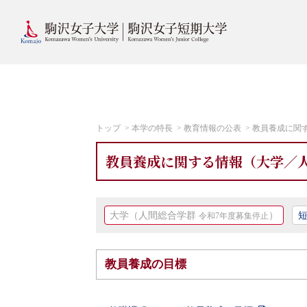
トップ
本学の特長
教育情報の公表
教員養成に関
教員養成に関する情報（大学／
大学（人間総合学群
）
令和7年度募集停止
教員養成の目標