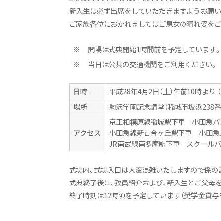
新入生は必ず出席をしていただきますようお願い
ご家族各位におかれましてはご息女の晴れ姿をご
※
開場は式典開始1時間前を予定しています。
※
当日は公共の交通機関をご利用ください。
日時
平成28年4月2日（土）午前10時より 
場所
駒沢学園記念講堂（稲城市坂浜238番
京王相模原線稲城駅下車 小田急バ
アクセス
小田急線新百合ヶ丘駅下車 小田急
JR南武線南多摩駅下車 スクールバ
式場内、式場入口は大変混雑いたしますので係の
式典終了後は、教員紹介および、新入生とご父母
終了時刻は12時頃を予定しています（奨学金貸与