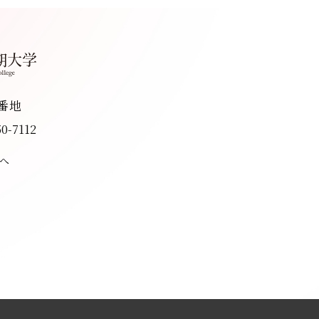
8番地
50-7112
へ