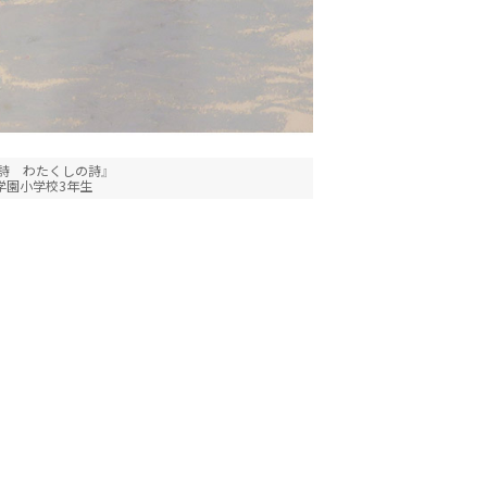
詩 わたくしの詩』
学園小学校3年生