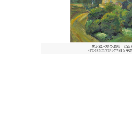
駒沢給水塔の油絵 安西
（昭和35年度駒沢学園女子