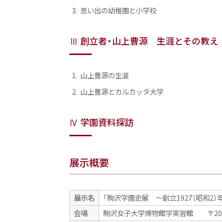
思い出の幼稚園と小学校
Ⅲ 創立者・山上曹源 生涯とその教え
山上曹源の生涯
山上曹源とカルカッタ大学
Ⅳ 学園資料探訪
展示概要
展示名
「駒沢学園史展 ～創立1927（昭和2
会場
駒沢女子大学博物館学実習館 〒206-8