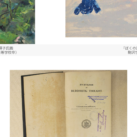
輝子氏画
『ぼくの
高等学校卒）
駒沢