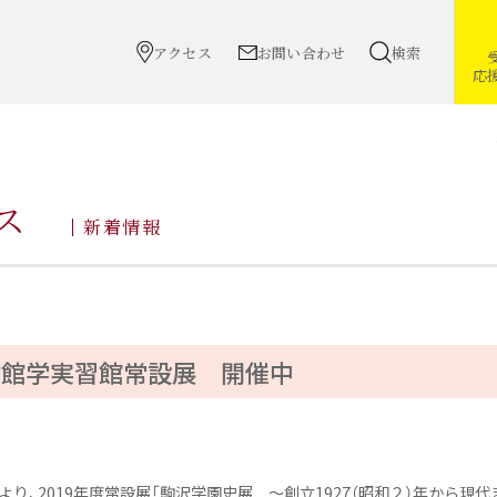
アクセス
お問い合わせ
検索
応
ス
新着情報
物館学実習館常設展 開催中
）より、2019年度常設展「駒沢学園史展 ～創立1927（昭和２）年から現