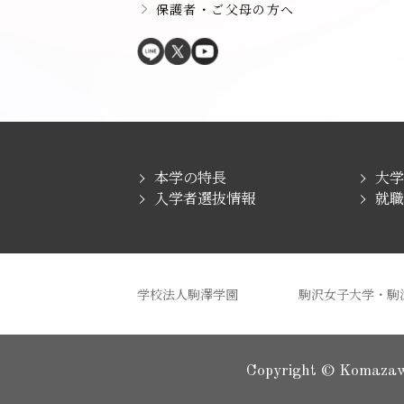
保護者・ご父母の方へ
本学の特長
大
入学者選抜情報
就
学校法人駒澤学園
駒沢女子大学・駒
Copyright ©
Komazaw