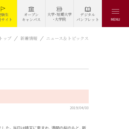
大学・短期大学
デジタル
受験生
オープン
・大学院
パンフレット
援サイト
キャンパス
MENU
トップ
新着情報
ニュース＆トピックス
2019/04/03
ました。当日は晴天に恵まれ、満開の桜のもと、新