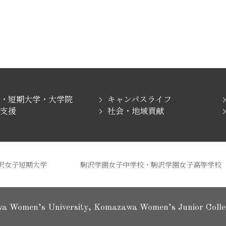
学・短期大学・大学院
キャンパスライフ
職支援
社会・地域貢献
沢女子短期大学
駒沢学園女子中学校・駒沢学園女子高等学校
a Women’s University,
Komazawa Women’s Junior College