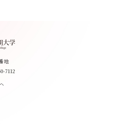
8番地
50-7112
へ