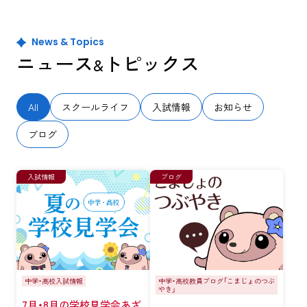
News & Topics
ニュース
トピックス
&
All
スクールライフ
入試情報
お知らせ
ブログ
入試情報
ブログ
中学・高校入試情報
中学・高校教員ブログ「こまじょのつぶ
やき」
7月・8月の学校見学会あざ