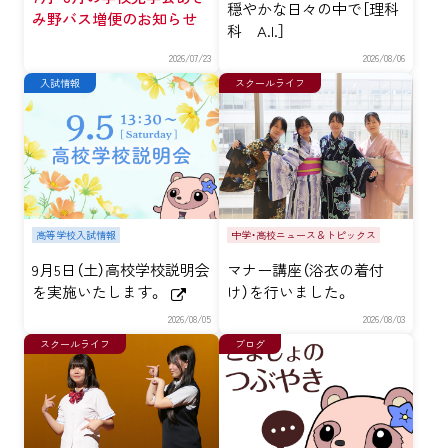
穏やかな日々の中で［理科
み野バス増便のお知らせ
科 A.I.］
2026/07/23
2026/08/06
入試情報
スクールライフ
高等学校入試情報
中学・高校ニュース＆トピックス
9月5日（土）高校学校説明会
マナー講座（浴衣の着付
を実施いたします。
け）を行いました。
2026/08/05
2026/08/03
スクールライフ
ブログ