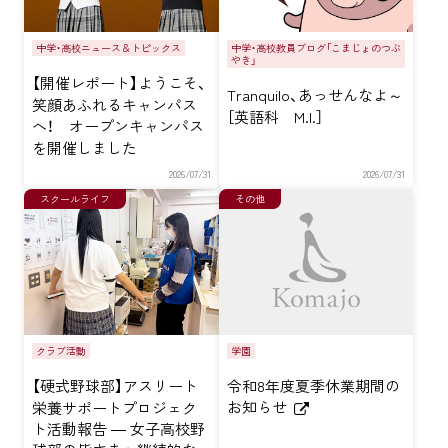
中学・高校ニュース＆トピックス
中学・高校教員ブログ「こまじょのつぶ
やき」
【開催レポート】ようこそ、
Tranquilo、あっせんなよ～
笑顔あふれるキャンパス
［英語科 M.I.］
へ！ オープンキャンパス
を開催しました
2026/07/31
2026/07/31
スクールライフ
その他
クラブ活動
学園
【硬式野球部】アスリート
令和8年度夏季休業期間の
お知らせ
栄養サポートプロジェク
ト活動報告 ― 女子高校野