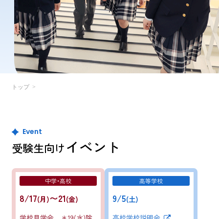
トップ
Event
イベント
受験生向け
中学・高校
高等学校
8/17
〜21
9/5
(月)
(金)
(土)
学校見学会 ＊19(水)除
高校学校説明会