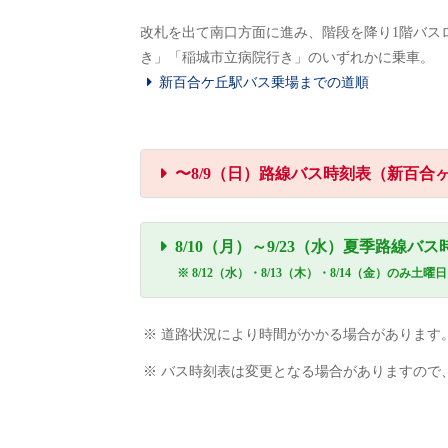
改札を出て南口方面に進み、階段を降り1階バス
き」「稲城市立病院行き」のいずれかに乗車。
新百合ケ丘駅バス乗場までの道順
〜8/9（日）路線バス時刻表（新百合
8/10（月）～9/23（水）夏季路線
※ 8/12（水）・8/13（木）・8/14（金）のみ土
※ 道路状況により時間がかかる場合があります
※ バス時刻表は変更となる場合がありますので