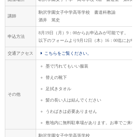
駒沢学園女子中学高等学校 書道科教諭
講師
酒井 篤史
8月19日（月）9：00からお申込みが可能です。
申込方法
以下のフォームより9月12日（木）16：00迄にお
交通アクセス
こちらをご覧ください。
墨で汚れてもいい服装
替えの靴下
足拭きタオル
その他
髪の長い人は結んでください
うわばきは必要ありません
敷地内に無料駐車場があります。お車でご来校
駒沢学園女子中学高等学校