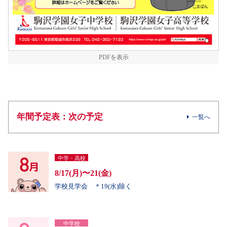
PDFを表示
年間予定表：次の予定
一覧へ
中学・高校
8/17(月)〜21(金)
学校見学会 ＊19(水)除く
中学校