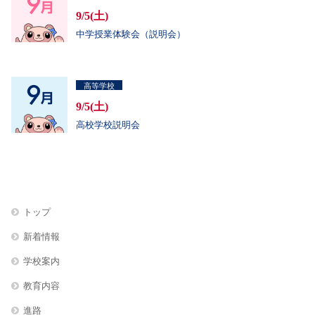
9/5(土)
中学授業体験会（説明会）
高等学校
9/5(土)
高校学校説明会
トップ
新着情報
学校案内
教育内容
進路