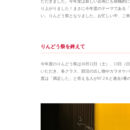
ただきました。今年度は新しい企画にも積極的に
り上がりました！まさに今年度のテーマである「
い、りんどう祭となりました。お忙しい中、ご来
りんどう祭を終えて
今年度のりんどう祭は10月12日（土）、13日（
いただき、各クラス、部活の出し物やカラオケバ
度は「満足した」と答える人が97.2％と過去1