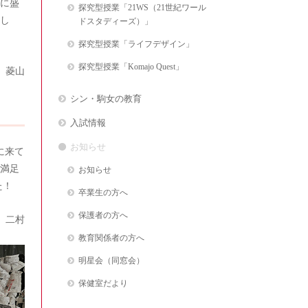
に盛
探究型授業「21WS（21世紀ワール
し
ドスタディーズ）」
探究型授業「ライフデザイン」
探究型授業「Komajo Quest」
 菱山
シン・駒女の教育
入試情報
お知らせ
に来て
満足
お知らせ
た！
卒業生の方へ
保護者の方へ
 二村
教育関係者の方へ
明星会（同窓会）
保健室だより