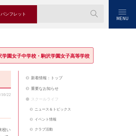
パンフレット
MENU
沢学園女子中学校・駒沢学園女子高等学校
新着情報：トップ
重要なお知らせ
/10/22
スクールライフ
ニュース＆トピックス
イベント情報
来校い
クラブ活動