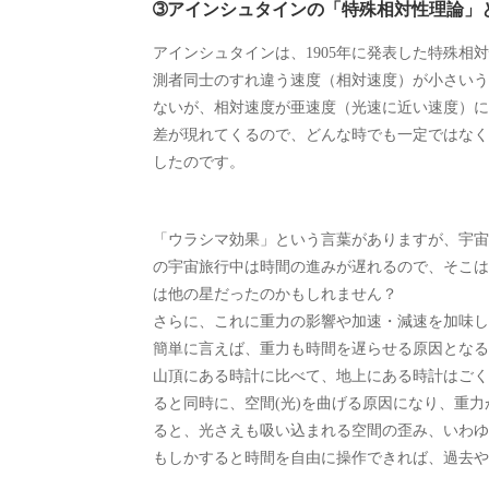
➂アインシュタインの「特殊相対性理論」
アインシュタインは、1905年に発表した特殊相
測者同士のすれ違う速度（相対速度）が小さいう
ないが、相対速度が亜速度（光速に近い速度）に
差が現れてくるので、どんな時でも一定ではなく
したのです。
「ウラシマ効果」という言葉がありますが、宇宙
の宇宙旅行中は時間の進みが遅れるので、そこは
は他の星だったのかもしれません？
さらに、これに重力の影響や加速・減速を加味し
簡単に言えば、重力も時間を遅らせる原因となる
山頂にある時計に比べて、地上にある時計はごく
ると同時に、空間(光)を曲げる原因になり、重
ると、光さえも吸い込まれる空間の歪み、いわゆ
もしかすると時間を自由に操作できれば、過去や