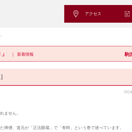
アクセス
き」
新着情報
駒
嵐］
2024
れません。
た禅僧、道元が「正法眼蔵」で「有時」という巻で述べています。