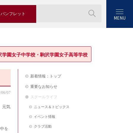
パンフレット
MENU
沢学園女子中学校・駒沢学園女子高等学校
新着情報：トップ
重要なお知らせ
/06/07
スクールライフ
、元気
ニュース＆トピックス
イベント情報
クラブ活動
中を