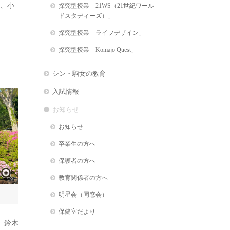
、小
探究型授業「21WS（21世紀ワール
ドスタディーズ）」
探究型授業「ライフデザイン」
探究型授業「Komajo Quest」
シン・駒女の教育
入試情報
お知らせ
お知らせ
卒業生の方へ
保護者の方へ
教育関係者の方へ
明星会（同窓会）
）
保健室だより
 鈴木