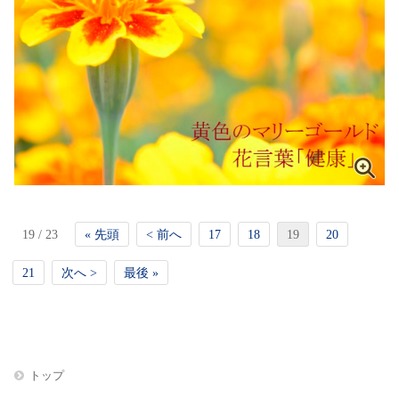
19 / 23
« 先頭
< 前へ
17
18
19
20
21
次へ >
最後 »
トップ