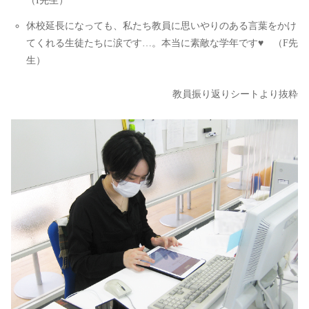
（I先生）
休校延長になっても、私たち教員に思いやりのある言葉をかけ
てくれる生徒たちに涙です…。本当に素敵な学年です♥ （F先
生）
教員振り返りシートより抜粋