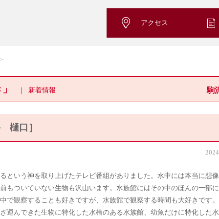
アクセス
き」
新着情報
駒
科 樋口］
2024
覇するという神を取り上げたテレビ番組がありました。水中には本当に想
前もついていない生物も沢山います。水族館にはその中のほんの一部に
中で観察することも好きですが、水族館で観察する時間も大好きです。
ざ運んできた生物に特化した水槽のある水族館、幼魚だけに特化した水