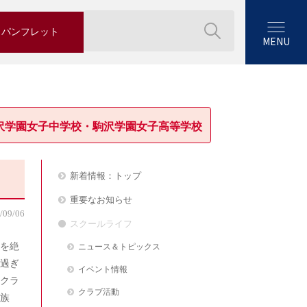
パンフレット
MENU
沢学園女子中学校・駒沢学園女子高等学校
新着情報：トップ
重要なお知らせ
/09/06
スクールライフ
像を絶
ニュース＆トピックス
過ぎ
イベント情報
クラ
クラブ活動
族