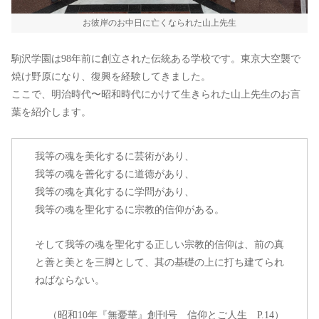
お彼岸のお中日に亡くなられた山上先生
駒沢学園は98年前に創立された伝統ある学校です。東京大空襲で
焼け野原になり、復興を経験してきました。
ここで、明治時代〜昭和時代にかけて生きられた山上先生のお言
葉を紹介します。
我等の魂を美化するに芸術があり、
我等の魂を善化するに道徳があり、
我等の魂を真化するに学問があり、
我等の魂を聖化するに宗教的信仰がある。
そして我等の魂を聖化する正しい宗教的信仰は、前の真
と善と美とを三脚として、其の基礎の上に打ち建てられ
ねばならない。
（昭和10年『無憂華』創刊号 信仰とご人生 P.14）