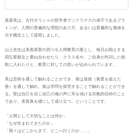
真善美は、古代ギリシャの哲学者でソクラテスの弟子であるプラ
トンが、人間の普遍的な理想のあり方、あるいは普遍的な価値を
示す概念として提唱しました。
山上先生は美善真聖の四つを人間教育の要とし、毎日お唱えする
四弘誓願文と重ね合わせたり、クラス名や、ご自身が作詞した校
歌に入れたりと、教育に対しての思いが込められています。
美は芸術を通して触れることができ、善は道徳（善悪を超えた
善）を通して触れ、真は学問を探究することで触れることができ
る。聖は自己を信じ自己の魂の声に耳を傾ける宗教的信仰のこと
であり、美善真を礎にして成り立つ、ということです。
「人間として大切なことは何か」
「なぜ生まれてきたのか」
「我々はどこからきて、どこへ行くのか……」