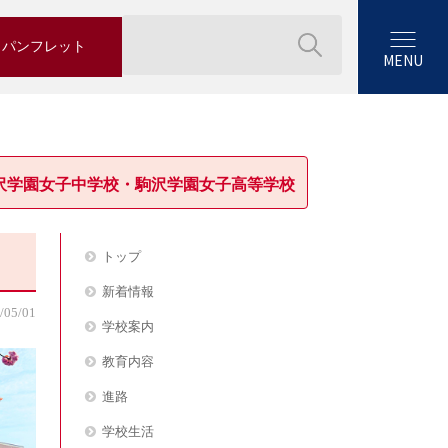
パンフレット
MENU
沢学園女子中学校・駒沢学園女子高等学校
トップ
新着情報
/05/01
学校案内
教育内容
進路
学校生活