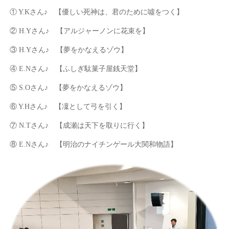
① Y.Kさん♪ 【優しい死神は、君のために噓をつく】
② H.Yさん♪ 【アルジャーノンに花束を】
③ H.Yさん♪ 【夢をかなえるゾウ】
④ E.Nさん♪ 【ふしぎ駄菓子屋銭天堂】
⑤ S.Oさん♪ 【夢をかなえるゾウ】
⑥ Y.Hさん♪ 【凜として弓を引く】
⑦ N.Tさん♪ 【成瀬は天下を取りに行く】
⑧ E.Nさん♪ 【明治のナイチンゲール大関和物語】