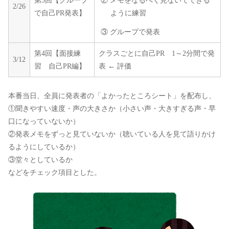
第3回【グループ
② メモをなるべく見ないでできる
2/26
で自己PR発表】
ように練習
③ グループで発表
第4回【面接練
クラスごとに自己PR 1～2分間で発
3/12
習 自己PR編】
表 ← 評価
本番当日、全員に発表者の「よかったところシート」を配布し、
①聞きやすい速度・声の大きさか（小さい声・大きすぎる声・早
口になっていないか）
②発表メモをずっと見ていないか（聴いている人を見て語りかけ
るようにしているか）
③堂々としているか
などをチェック項目とした。