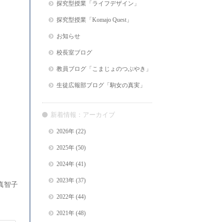
探究型授業「ライフデザイン」
探究型授業「Komajo Quest」
お知らせ
校長室ブログ
教員ブログ「こまじょのつぶやき」
生徒広報部ブログ「駒女の真実」
新着情報：アーカイブ
2026年
(22)
2025年
(50)
2024年
(41)
2023年
(37)
真智子
2022年
(44)
2021年
(48)