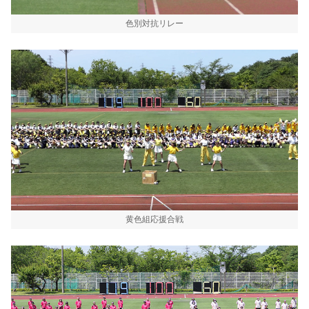
色別対抗リレー
黄色組応援合戦