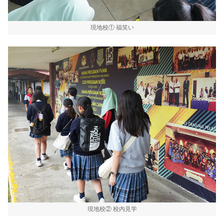
現地校① 福笑い
現地校② 校内見学