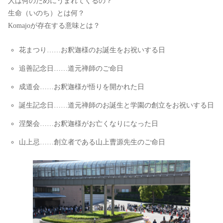
人は何のためにうまれてくるの？
生命（いのち）とは何？
Komajoが存在する意味とは？
花まつり……お釈迦様のお誕生をお祝いする日
追善記念日……道元禅師のご命日
成道会……お釈迦様が悟りを開かれた日
誕生記念日……道元禅師のお誕生と学園の創立をお祝いする日
涅槃会……お釈迦様がお亡くなりになった日
山上忌……創立者である山上曹源先生のご命日